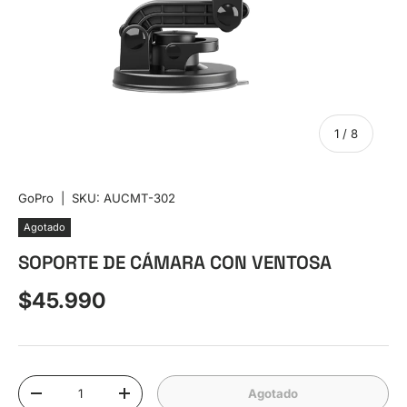
de
1
/
8
GoPro
|
SKU:
AUCMT-302
Agotado
SOPORTE DE CÁMARA CON VENTOSA
Precio normal
$45.990
Cant.
Agotado
Disminuir cantidad
Aumentar la cantidad