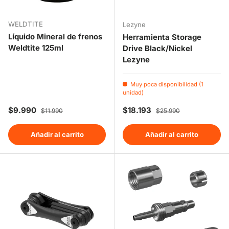
WELDTITE
Lezyne
Líquido Mineral de frenos
Herramienta Storage
Weldtite 125ml
Drive Black/Nickel
Lezyne
Muy poca disponibilidad (1
unidad)
Precio de venta
Precio normal
Precio de venta
Precio normal
$9.990
$18.193
$11.990
$25.990
Añadir al carrito
Añadir al carrito