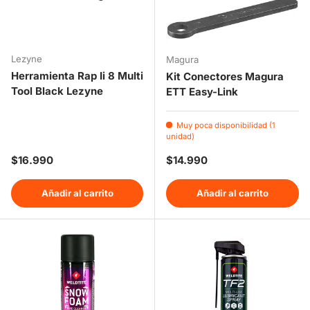
Lezyne
Magura
Herramienta Rap Ii 8 Multi
Kit Conectores Magura
Tool Black Lezyne
ETT Easy-Link
Muy poca disponibilidad (1
unidad)
Precio normal
Precio normal
$16.990
$14.990
Añadir al carrito
Añadir al carrito