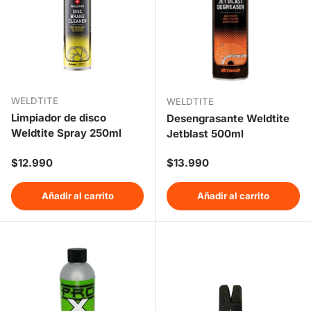
WELDTITE
WELDTITE
Limpiador de disco
Desengrasante Weldtite
Weldtite Spray 250ml
Jetblast 500ml
Precio normal
Precio normal
$12.990
$13.990
Añadir al carrito
Añadir al carrito