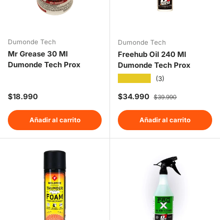
Dumonde Tech
Dumonde Tech
Mr Grease 30 Ml
Freehub Oil 240 Ml
Dumonde Tech Prox
Dumonde Tech Prox
★★★★★
(3)
Precio normal
Precio de venta
Precio normal
$18.990
$34.990
$39.990
Añadir al carrito
Añadir al carrito