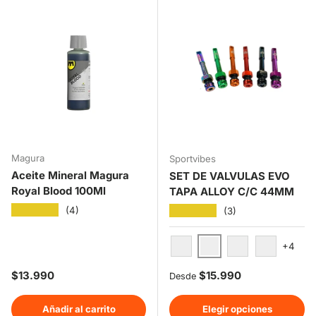
Magura
Sportvibes
Aceite Mineral Magura
SET DE VALVULAS EVO
Royal Blood 100Ml
TAPA ALLOY C/C 44MM
★★★★★
★★★★★
(4)
(3)
+4
Morada
Roja
Verde
Azul
Precio normal
Precio normal
$13.990
$15.990
Desde
Añadir al carrito
Elegir opciones