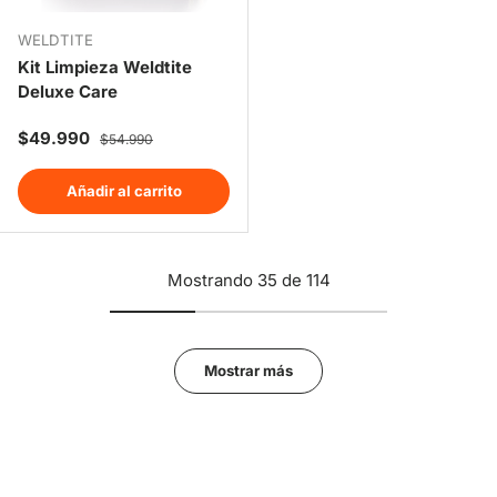
WELDTITE
Kit Limpieza Weldtite
Deluxe Care
Precio de venta
Precio normal
$49.990
$54.990
Añadir al carrito
Mostrando 35 de 114
Mostrar más