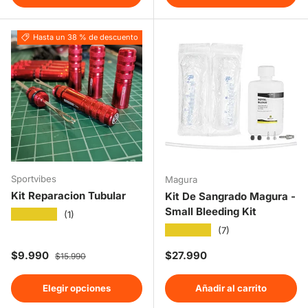
Hasta un 38 % de descuento
Sportvibes
Magura
Kit Reparacion Tubular
Kit De Sangrado Magura -
Small Bleeding Kit
★★★★★
(1)
★★★★★
(7)
Precio de venta
Precio normal
Precio normal
$9.990
$27.990
$15.990
Elegir opciones
Añadir al carrito