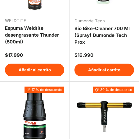
WELDTITE
Dumonde Tech
Espuma Weldtite
Bio Bike-Cleaner 700 Ml
desengrasante Thunder
(Spray) Dumonde Tech
(500ml)
Prox
Precio normal
Precio normal
$17.990
$16.990
Añadir al carrito
Añadir al carrito
17 % de descuento
30 % de descuento