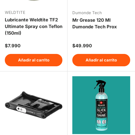
WELDTITE
Dumonde Tech
Lubricante Weldtite TF2
Mr Grease 120 Ml
Ultimate Spray con Teflon
Dumonde Tech Prox
(150ml)
Precio normal
Precio normal
$7.990
$49.990
Añadir al carrito
Añadir al carrito