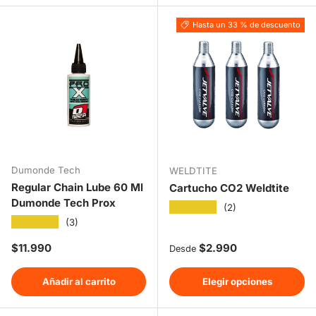
Hasta un 33 % de descuento
Dumonde Tech
WELDTITE
Regular Chain Lube 60 Ml
Cartucho CO2 Weldtite
Dumonde Tech Prox
★★★★★
(2)
★★★★★
(3)
Precio normal
Precio normal
$11.990
$2.990
Desde
Añadir al carrito
Elegir opciones