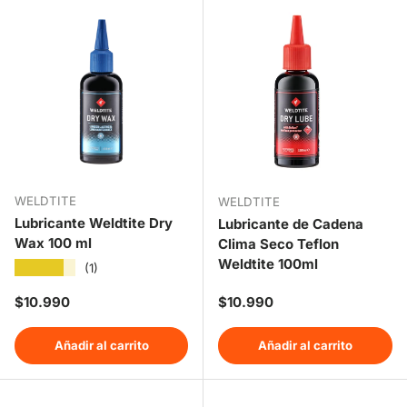
WELDTITE
WELDTITE
Lubricante Weldtite Dry
Lubricante de Cadena
Wax 100 ml
Clima Seco Teflon
Weldtite 100ml
★★★★★
(1)
Precio normal
Precio normal
$10.990
$10.990
Añadir al carrito
Añadir al carrito