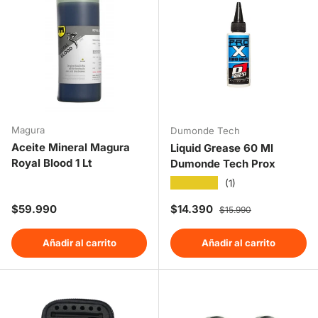
Magura
Dumonde Tech
Aceite Mineral Magura
Liquid Grease 60 Ml
Royal Blood 1 Lt
Dumonde Tech Prox
★★★★★
(1)
Precio normal
Precio de venta
Precio normal
$59.990
$14.390
$15.990
Añadir al carrito
Añadir al carrito