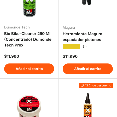
Dumonde Tech
Magura
Bio Bike-Cleaner 250 Ml
Herramienta Magura
(Concentrado) Dumonde
espaciador pistones
Tech Prox
★★★★★
(1)
Precio normal
Precio normal
$11.990
$11.990
Añadir al carrito
Añadir al carrito
13 % de descuento