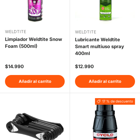
WELDTITE
WELDTITE
Limpiador Weldtite Snow
Lubricante Weldtite
Foam (500ml)
Smart multiuso spray
400ml
Precio normal
Precio normal
$14.990
$12.990
Añadir al carrito
Añadir al carrito
17 % de descuento