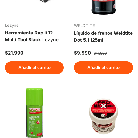
Lezyne
WELDTITE
Herramienta Rap Ii 12
Líquido de frenos Weldtite
Multi Tool Black Lezyne
Dot 5.1 125ml
Precio normal
Precio de venta
Precio normal
$21.990
$9.990
$11.990
Añadir al carrito
Añadir al carrito