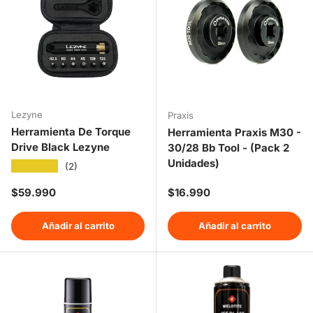
Lezyne
Praxis
Herramienta De Torque
Herramienta Praxis M30 -
Drive Black Lezyne
30/28 Bb Tool - (Pack 2
Unidades)
★★★★★
(2)
Precio normal
Precio normal
$59.990
$16.990
Añadir al carrito
Añadir al carrito