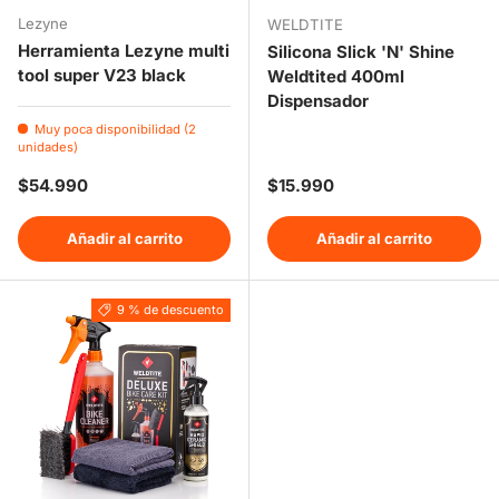
Lezyne
WELDTITE
Herramienta Lezyne multi
Silicona Slick 'N' Shine
tool super V23 black
Weldtited 400ml
Dispensador
Muy poca disponibilidad (2
unidades)
Precio normal
Precio normal
$54.990
$15.990
Añadir al carrito
Añadir al carrito
9 % de descuento