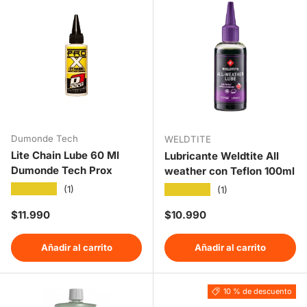
Dumonde Tech
WELDTITE
Lite Chain Lube 60 Ml
Lubricante Weldtite All
Dumonde Tech Prox
weather con Teflon 100ml
★★★★★
★★★★★
(1)
(1)
Precio normal
Precio normal
$11.990
$10.990
Añadir al carrito
Añadir al carrito
10 % de descuento