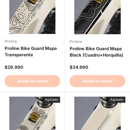
Proline
Proline
Proline Bike Guard Mapa
Proline Bike Guard Mapa
Transparente
Black (Cuadro+Horquilla)
Precio normal
Precio normal
$29.990
$34.990
Añadir al carrito
Añadir al carrito
Agotado
Agotado