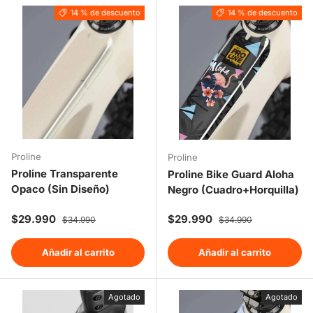
14 % de descuento
14 % de descuento
Proline
Proline
Proline Transparente
Proline Bike Guard Aloha
Opaco (Sin Diseño)
Negro (Cuadro+Horquilla)
Precio de venta
Precio normal
Precio de venta
Precio normal
$29.990
$29.990
$34.990
$34.990
Añadir al carrito
Añadir al carrito
Agotado
Agotado