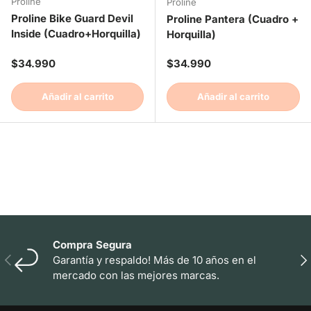
Proline
Proline
Proline Bike Guard Devil
Proline Pantera (Cuadro +
Inside (Cuadro+Horquilla)
Horquilla)
Precio normal
Precio normal
$34.990
$34.990
Añadir al carrito
Añadir al carrito
Compra Segura
Anterior
Sig
Garantía y respaldo! Más de 10 años en el
mercado con las mejores marcas.