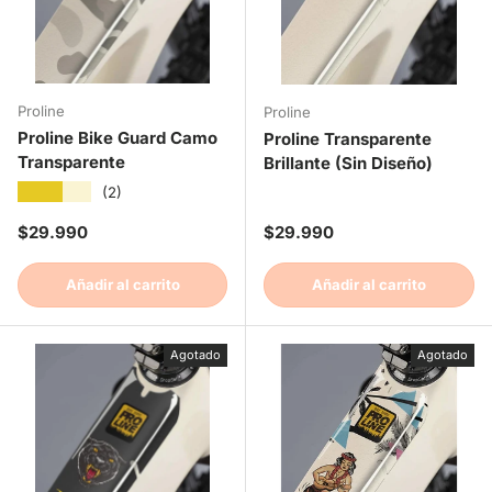
Proline
Proline
Proline Bike Guard Camo
Proline Transparente
Transparente
Brillante (Sin Diseño)
★★★★★
(2)
Precio normal
Precio normal
$29.990
$29.990
Añadir al carrito
Añadir al carrito
Agotado
Agotado