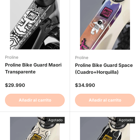
Proline
Proline
Proline Bike Guard Maori
Proline Bike Guard Space
Transparente
(Cuadro+Horquilla)
Precio normal
Precio normal
$29.990
$34.990
Añadir al carrito
Añadir al carrito
Agotado
Agotado