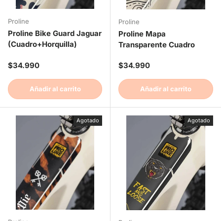
Proline
Proline
Proline Bike Guard Jaguar
Proline Mapa
(Cuadro+Horquilla)
Transparente Cuadro
Precio normal
Precio normal
$34.990
$34.990
Añadir al carrito
Añadir al carrito
Agotado
Agotado