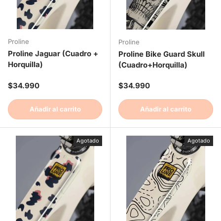
Proline
Proline
Proline Jaguar (Cuadro +
Proline Bike Guard Skull
Horquilla)
(Cuadro+Horquilla)
Precio normal
Precio normal
$34.990
$34.990
Añadir al carrito
Añadir al carrito
Agotado
Agotado