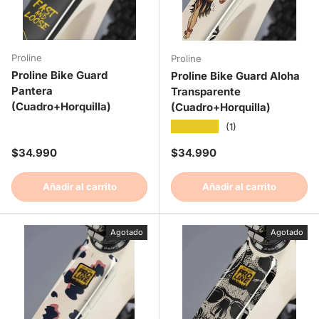
Proline
Proline
Proline Bike Guard
Proline Bike Guard Aloha
Pantera
Transparente
(Cuadro+Horquilla)
(Cuadro+Horquilla)
★★★★★
(1)
Precio normal
Precio normal
$34.990
$34.990
Añadir al carrito
Añadir al carrito
Agotado
Agotado