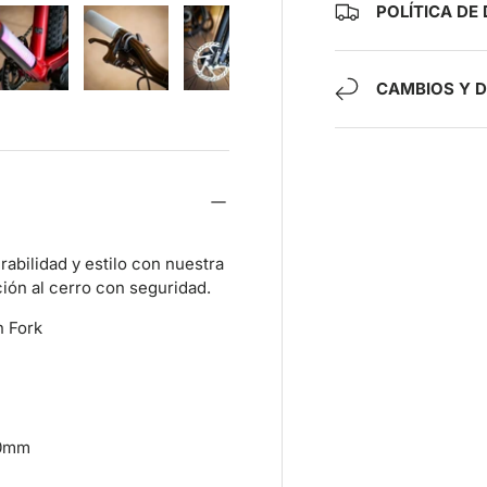
POLÍTICA DE
CAMBIOS Y 
ía
ista de galería
agen 4 en la vista de galería
Cargar imagen 5 en la vista de galería
Cargar imagen 6 en la vista de galería
Cargar imagen 7 en la vista de gal
Cargar imagen 8 en la
Cargar i
abilidad y estilo con nuestra
ción al cerro con seguridad.
n Fork
60mm