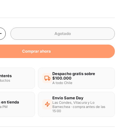
mal
Agotado
d
Aumentar la cantidad
Comprar ahora
Despacho gratis sobre
interés
$100.000
oductos
A todo Chile
Envío Same Day
 en tienda
Las Condes, Vitacura y Lo
ra PM
Barnechea · compra antes de las
15:00