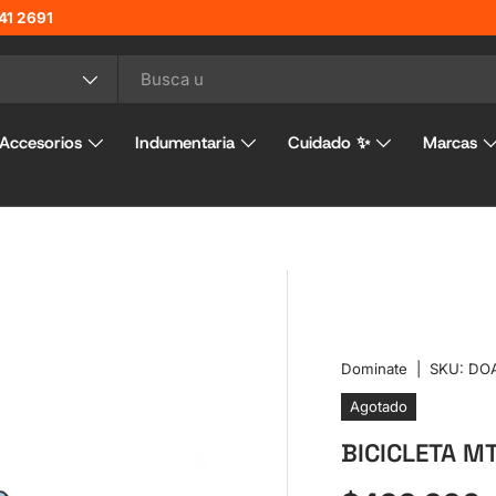
41 2691
o
Accesorios
Indumentaria
Cuidado ✨
Marcas
Dominate
|
SKU:
DO
Agotado
BICICLETA M