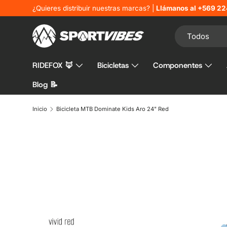
¿Quieres distribuir nuestras marcas? |
Llámanos al +569 22
Ir al contenido
Buscar
Tipo de product
Todos
RIDEFOX 🦊
Bicicletas
Componentes
Blog 📝
Inicio
Bicicleta MTB Dominate Kids Aro 24" Red
Ir directamente a la información del producto