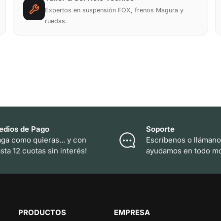
Expertos en suspensión FOX, frenos Magura y
ruedas.
edios de Pago
Soporte
ga como quieras... y con
Escríbenos o llámano
sta 12 cuotas sin interés!
ayudamos en todo m
PRODUCTOS
EMPRESA