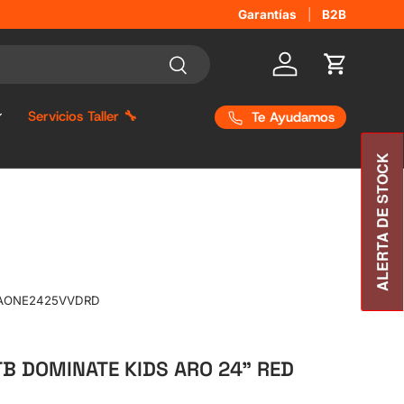
Garantías
B2B
Buscar
Iniciar sesión
Carrito
Servicios Taller 🔧
Te Ayudamos
ALERTA DE STOCK
AONE2425VVDRD
TB DOMINATE KIDS ARO 24" RED