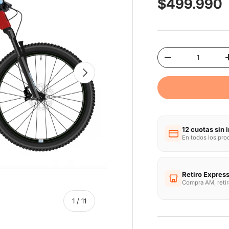
Precio nor
$499.990
Cant.
Disminuir cantida
Siguiente
12 cuotas sin 
En todos los pr
Retiro Express
Compra AM, reti
de
1
/
11