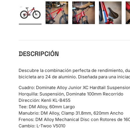
Cargar imagen 1 en la vista de galería
Cargar imagen 2 en la vista de galer
Cargar imagen 3 en la v
Cargar im
DESCRIPCIÓN
Descubre la combinación perfecta de rendimiento, dur
bicicleta aro 24 de aluminio. Diseñada para una inicia
Cuadro: Dominate Alloy Junior XC Hardtail Suspensio
Horquilla: Suspensión, Dominate 100mm Recorrido
Dirección: Kenli KL-B455
Tee: DM Alloy, 60mm Largo
Manubrio: DM Alloy, Clamp 31.8mm, 620mm Ancho
Frenos: DM Alloy Mechanical Disc con Rotores de 1
Cambio: L-Twoo V5010