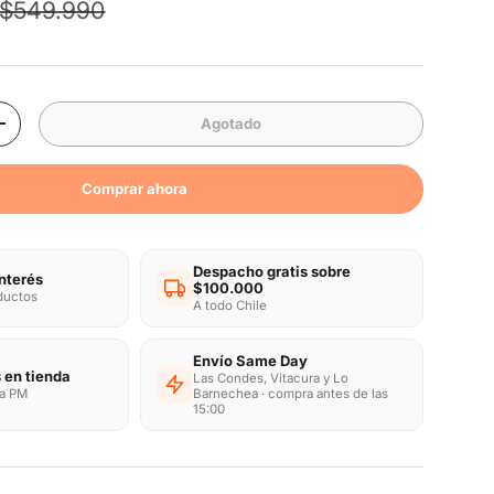
Precio normal
venta
$549.990
Agotado
d
Aumentar la cantidad
Comprar ahora
Despacho gratis sobre
interés
$100.000
oductos
A todo Chile
Envío Same Day
 en tienda
Las Condes, Vitacura y Lo
ra PM
Barnechea · compra antes de las
15:00