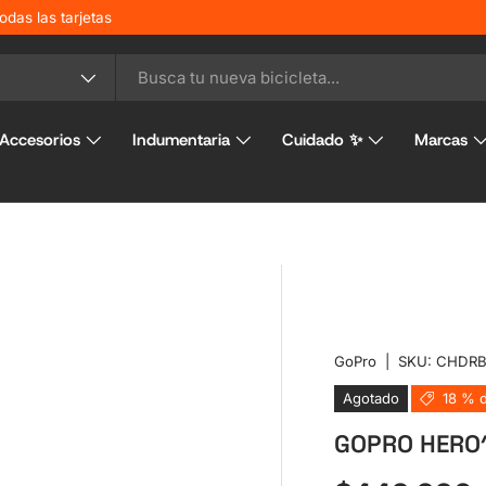
41 2691
o
Accesorios
Indumentaria
Cuidado ✨
Marcas
GoPro
|
SKU:
CHDRB
Agotado
18 % 
GOPRO HERO1