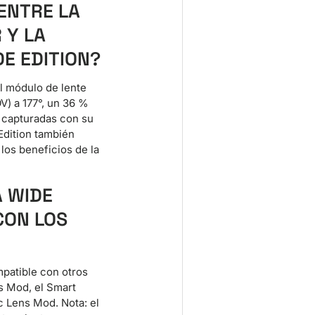
 ENTRE LA
 Y LA
E EDITION?
l módulo de lente
V) a 177°, un 36 %
 capturadas con su
Edition también
 los beneficios de la
A WIDE
CON LOS
mpatible con otros
ns Mod, el Smart
c Lens Mod. Nota: el