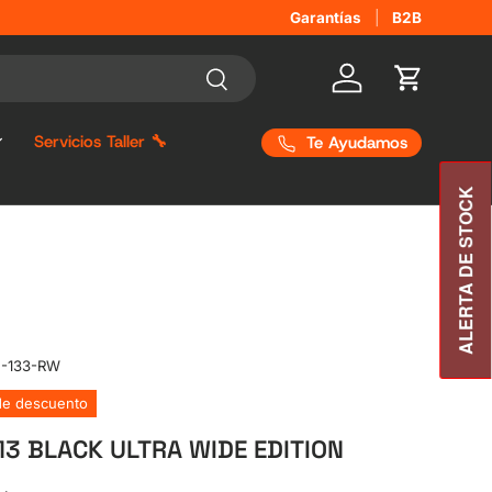
Garantías
B2B
Buscar
Iniciar sesión
Carrito
Servicios Taller 🔧
Te Ayudamos
ALERTA DE STOCK
-133-RW
de descuento
3 BLACK ULTRA WIDE EDITION