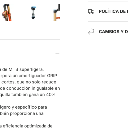
POLÍTICA DE
ía
ista de galería
agen 4 en la vista de galería
Cargar imagen 5 en la vista de galería
Cargar imagen 6 en la vista de galería
Cargar imagen 7 en la vista de gal
Cargar imagen 8 en la
Cargar i
CAMBIOS Y 
a de MTB superligera,
corpora un amortiguador GRIP
s cortos, que no solo reduce
 de conducción inigualable en
rquilla también gana un 40%
igero y específico para
mbién proporciona una
a eficiencia optimizada de