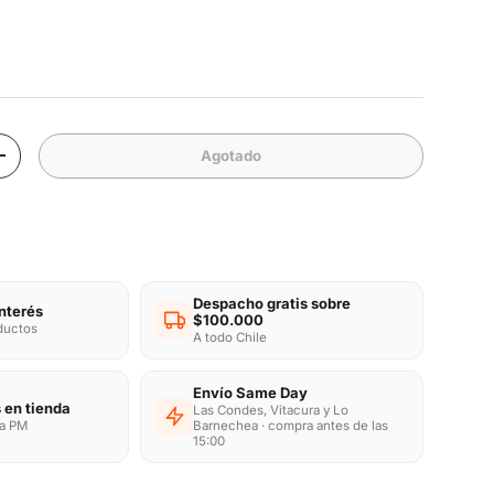
mal
Agotado
d
Aumentar la cantidad
Despacho gratis sobre
interés
$100.000
oductos
A todo Chile
Envío Same Day
 en tienda
Las Condes, Vitacura y Lo
ra PM
Barnechea · compra antes de las
15:00