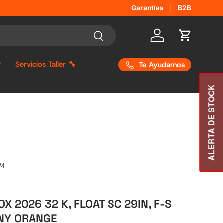
¿Quieres distribuir nuestras m
Garantías
B2B
Buscar
Iniciar sesión
Carrito
Servicios Taller 🔧
Te Ayudamos
ALERTA DE STOCK
74
X 2026 32 K, FLOAT SC 29IN, F-S
INY ORANGE