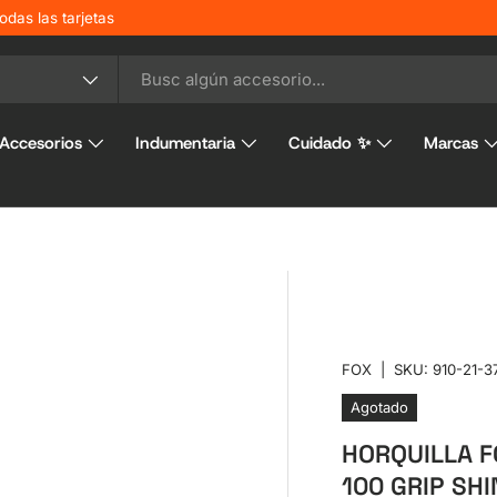
odas las tarjetas
o
Accesorios
Indumentaria
Cuidado ✨
Marcas
FOX
|
SKU:
910-21-3
Agotado
HORQUILLA FO
100 GRIP SH