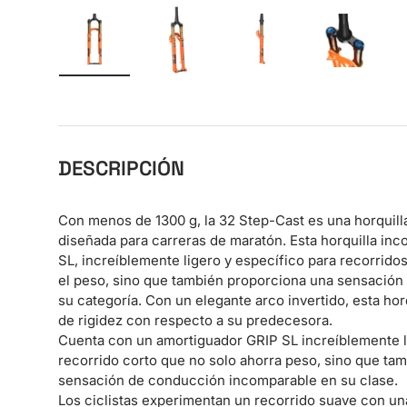
Cargar imagen 1 en la vista de galería
Cargar imagen 2 en la vista de galer
Cargar imagen 3 en la v
Cargar im
DESCRIPCIÓN
Con menos de 1300 g, la 32 Step-Cast es una horquill
diseñada para carreras de maratón. Esta horquilla in
SL, increíblemente ligero y específico para recorrido
el peso, sino que también proporciona una sensación
su categoría. Con un elegante arco invertido, esta ho
de rigidez con respecto a su predecesora.
Cuenta con un amortiguador GRIP SL increíblemente l
recorrido corto que no solo ahorra peso, sino que ta
sensación de conducción incomparable en su clase.
Los ciclistas experimentan un recorrido suave con un