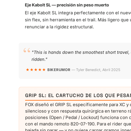
Eje Kabolt SL — precisión sin peso muerto
El eje Kabolt SL integra perfectamente con el nuev
sin flex, sin herramienta en el trail. Más ligero que
renunciar a la rigidez estructural.
"This is hands down the smoothest short travel, a
ridden."
★★★★★
BIKERUMOR
— Tyler Benedict, Abril 2025
GRIP SL: EL CARTUCHO DE LOS QUE PES
FOX diseñó el GRIP SL específicamente para XC y 
silencioso y con respuesta quirúrgica en terreno rá
posiciones (Open / Pedal / Lockout) funciona con c
con el mando remoto 820-07-190. Para el rider que s
bajada sin parar — y no quiere cargar gramos innec