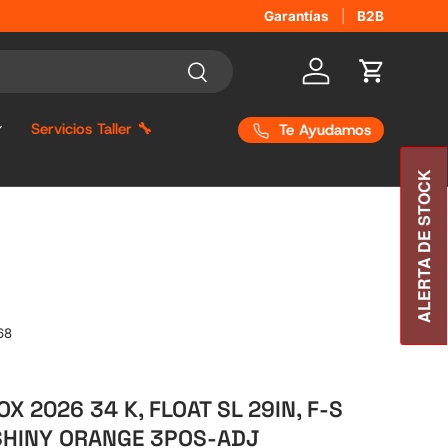
¿Quieres distribuir nuestras m
Garantías
B2B
Buscar
Iniciar sesión
Carrito
Servicios Taller 🔧
Te Ayudamos
ALERTA DE STOCK
68
X 2026 34 K, FLOAT SL 29IN, F-S
 SHINY ORANGE 3POS-ADJ