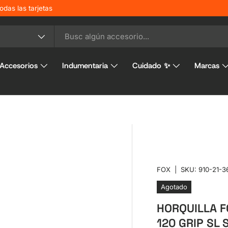
odas las tarjetas
o
Accesorios
Indumentaria
Cuidado ✨
Marcas
FOX
|
SKU:
910-21-3
Agotado
HORQUILLA FO
120 GRIP SL