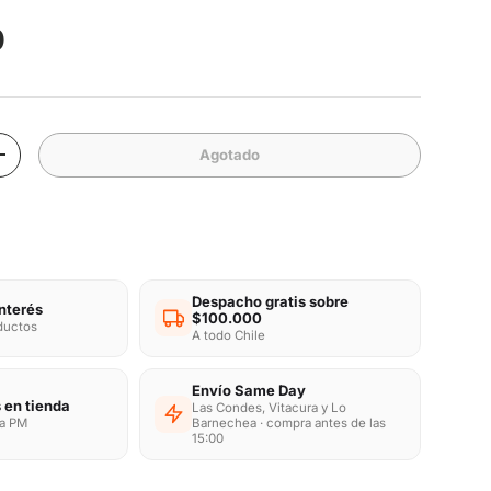
mal
0
Agotado
d
Aumentar la cantidad
Despacho gratis sobre
interés
$100.000
oductos
A todo Chile
Envío Same Day
 en tienda
Las Condes, Vitacura y Lo
ra PM
Barnechea · compra antes de las
15:00