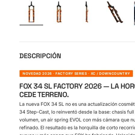
Cargar imagen 1 en la vista de galería
Cargar imagen 2 en la vista de galer
Cargar imagen 3 en la v
Cargar im
DESCRIPCIÓN
NOVEDAD 2026 · FACTORY SERIES · XC / DOWNCOUNTRY
FOX 34 SL FACTORY 2026 — LA HOR
CEDE TERRENO.
La nueva FOX 34 SL no es una actualización cosméti
34 Step-Cast, lo reinventó desde la base: chasis ful
volumen, un air spring EVOL con más cámara que nu
refinado. El resultado es la horquilla de corto recor