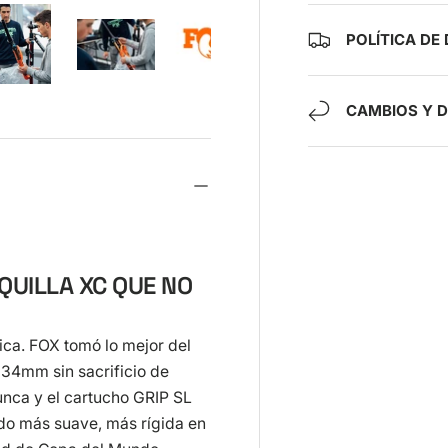
POLÍTICA DE
ía
ista de galería
agen 4 en la vista de galería
Cargar imagen 5 en la vista de galería
Cargar imagen 6 en la vista de galería
Cargar imagen 7 en la vista de gal
CAMBIOS Y 
QUILLA XC QUE NO
ca. FOX tomó lo mejor del
l 34mm sin sacrificio de
nca y el cartucho GRIP SL
rido más suave, más rígida en