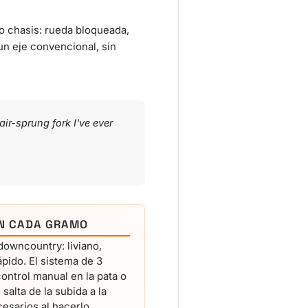
o chasis: rueda bloqueada,
 un eje convencional, sin
ir-sprung fork I've ever
AN CADA GRAMO
downcountry: liviano,
pido. El sistema de 3
ontrol manual en la pata o
alta de la subida a la
esarios al hacerlo.