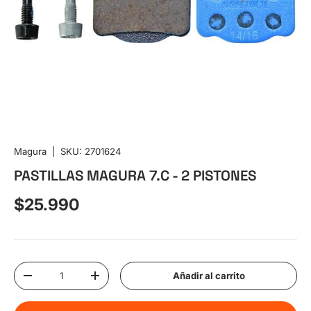
Magura
|
SKU:
2701624
PASTILLAS MAGURA 7.C - 2 PISTONES
Precio normal
$25.990
Cant.
Añadir al carrito
Disminuir cantidad
Aumentar la cantidad