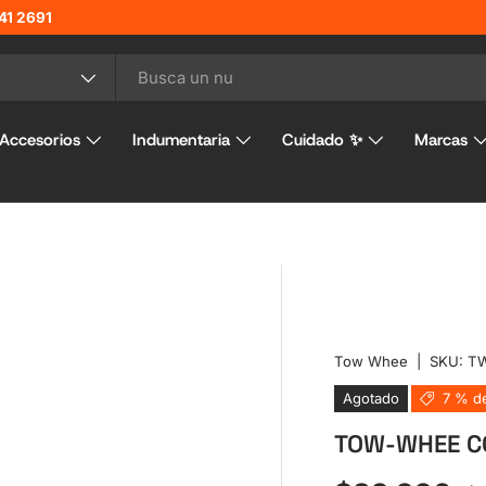
41 2691
o
Accesorios
Indumentaria
Cuidado ✨
Marcas
Tow Whee
|
SKU:
T
Agotado
7 % d
TOW-WHEE C