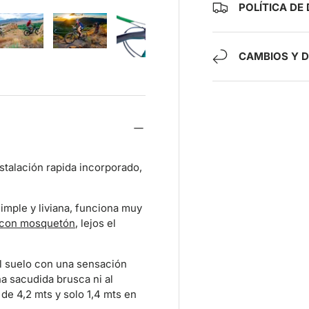
POLÍTICA DE
CAMBIOS Y 
ía
ista de galería
agen 4 en la vista de galería
Cargar imagen 5 en la vista de galería
Cargar imagen 6 en la vista de galería
Cargar imagen 7 en la vista de gal
stalación rapida incorporado,
simple y liviana, funciona muy
 con mosquetón
, lejos el
el suelo con una sensación
a sacudida brusca ni al
 de 4,2 mts y solo 1,4 mts en