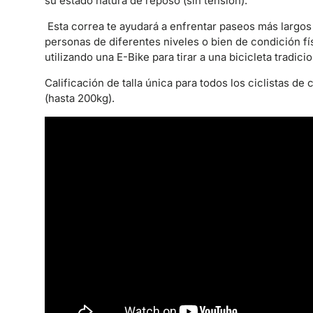
su estado natura de reposo (sin tensión).
Esta correa te ayudará a enfrentar paseos más largos 
personas de diferentes niveles o bien de condición físi
utilizando una E-Bike para tirar a una bicicleta tradicio
Calificación de talla única para todos los ciclistas d
(hasta 200kg).