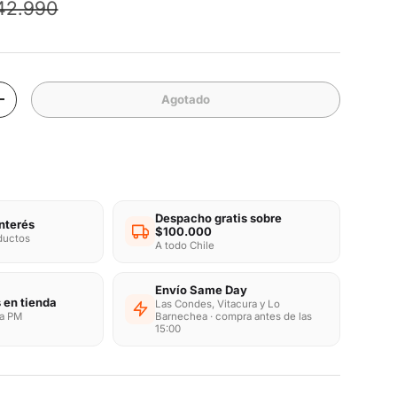
recio normal
venta
42.990
Agotado
d
Aumentar la cantidad
Despacho gratis sobre
interés
$100.000
oductos
A todo Chile
Envío Same Day
 en tienda
Las Condes, Vitacura y Lo
ra PM
Barnechea · compra antes de las
15:00