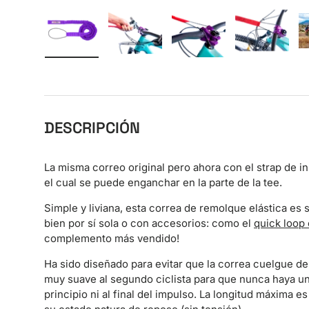
Cargar imagen 1 en la vista de galería
Cargar imagen 2 en la vista de galer
Cargar imagen 3 en la v
Cargar im
DESCRIPCIÓN
La misma correo original pero ahora con el strap de in
el cual se puede enganchar en la parte de la tee.
Simple y liviana, esta correa de remolque elástica es 
bien por sí sola o con accesorios: como el
quick loop
complemento más vendido!
Ha sido diseñado para evitar que la correa cuelgue d
muy suave al segundo ciclista para que nunca haya un
principio ni al final del impulso. La longitud máxima es