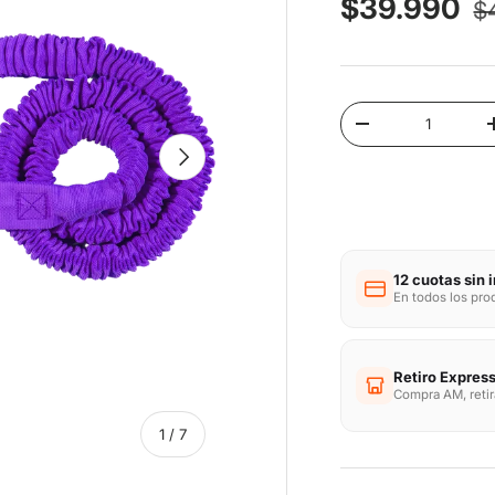
P
Precio de 
$39.990
$
Cant.
Disminuir cantida
Siguiente
12 cuotas sin 
En todos los pr
Retiro Express
Compra AM, reti
de
1
/
7